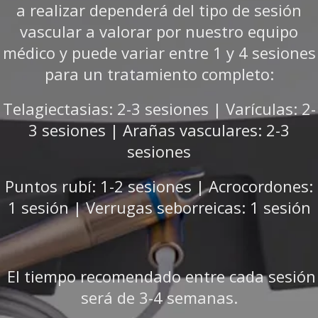
a realizar dependerá del tipo de sesión
vascular a valorar por nuestro equipo
médico y puede variar entre 1 y 4 sesiones
para un tratamiento completo:
Telagiectasias: 2-3 sesiones | Varículas: 2-
3 sesiones | Arañas vasculares: 2-3
sesiones
Puntos rubí: 1-2 sesiones | Acrocordones:
1 sesión | Verrugas seborreicas: 1 sesión
El tiempo recomendado entre cada sesión
será de 3-4 semanas.