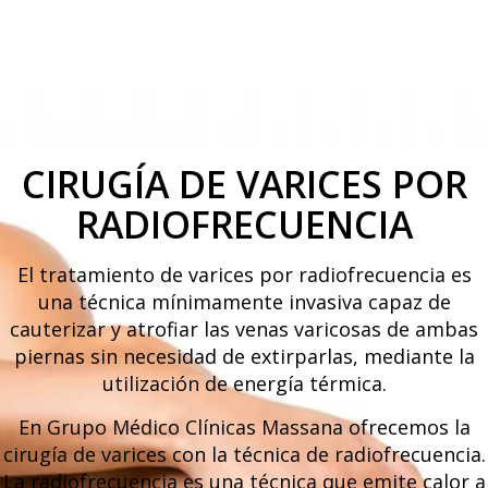
CIRUGÍA DE VARICES POR
RADIOFRECUENCIA
El tratamiento de varices por radiofrecuencia es
una técnica mínimamente invasiva capaz de
cauterizar y atrofiar las venas varicosas de ambas
piernas sin necesidad de extirparlas, mediante la
utilización de energía térmica.
En Grupo Médico Clínicas Massana ofrecemos la
cirugía de varices con la técnica de radiofrecuencia.
La radiofrecuencia es una técnica que emite calor a