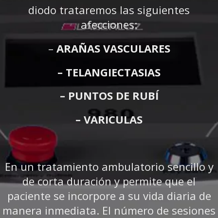
diodo trataremos las siguientes
afecciones:
–
ARAÑAS VASCULARES
– TELANGIECTASIAS
– PUNTOS DE RUBÍ
– VARICULAS
En un tratamiento ambulatorio sencillo y
de corta duración y permite que el
paciente se incorpore a su vida diaria de
manera inmediata. El número de sesiones