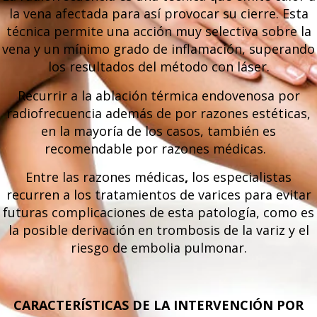
la vena afectada para así provocar su cierre. Esta
técnica permite una acción muy selectiva sobre la
vena y un mínimo grado de inflamación, superando
los resultados del método con láser.
Recurrir a la ablación térmica endovenosa por
radiofrecuencia además de por razones estéticas,
en la mayoría de los casos, también es
recomendable por razones médicas.
Entre las razones médicas
,
los especialistas
recurren a los tratamientos de varices para evitar
futuras complicaciones de esta patología, como es
la posible derivación en trombosis de la variz y el
riesgo de embolia pulmonar.
CARACTERÍSTICAS DE LA INTERVENCIÓN POR