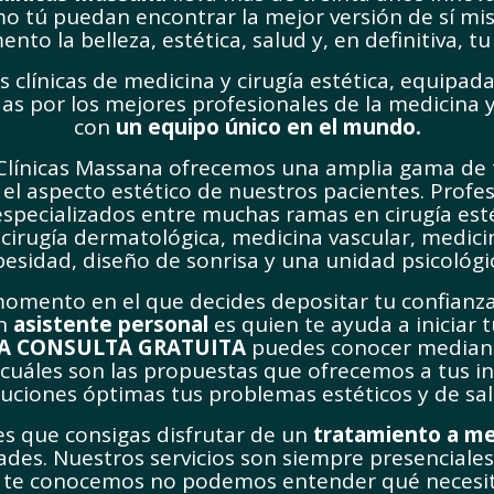
o tú puedan encontrar la mejor versión de sí mi
to la belleza, estética, salud y, en definitiva, tu
 clínicas de medicina y cirugía estética, equipad
as por los mejores profesionales de la medicina y
con
un equipo único en el mundo
.
Clínicas Massana ofrecemos una amplia gama de 
 el aspecto estético de nuestros pacientes. Prof
 especializados entre muchas ramas en cirugía estét
 cirugía dermatológica, medicina vascular, medicina
esidad, diseño de sonrisa y una unidad psicológi
momento en el que decides depositar tu confianz
un
asistente personal
es quien te ayuda a iniciar 
A CONSULTA GRATUITA
puedes conocer median
cuáles son las propuestas que ofrecemos a tus in
luciones óptimas tus problemas estéticos y de sal
es que consigas disfrutar de un
tratamiento a m
idades. Nuestros servicios son siempre presenciale
 te conocemos no podemos entender qué necesit