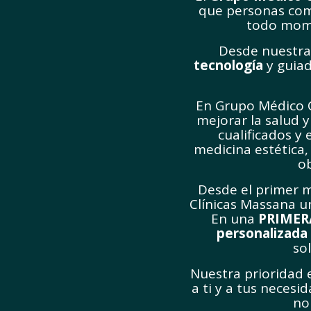
que personas com
todo momen
Desde nuestras
tecnología
y guiad
En Grupo Médico 
mejorar la salud y
cualificados y
medicina estética,
ob
Desde el primer 
Clínicas Massana 
En una
PRIMER
personalizada
so
Nuestra prioridad 
a ti y a tus neces
no