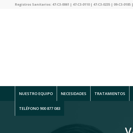
Registros Sanitarios: 47-C3-0061 | 47-C3-0110 | 47-C3-0235 | 09-C3-0185 |
NUESTRO EQUIPO
NECESIDADES
TRATAMIENTOS
TELÉFONO 900 877 083
V