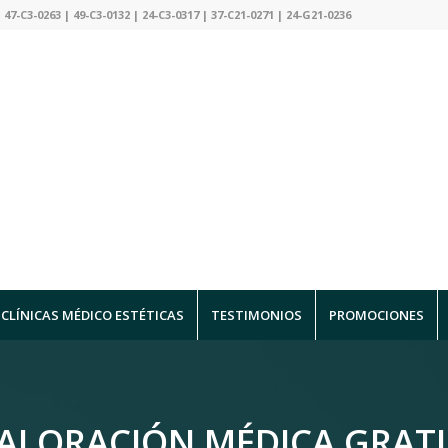
 47-C3-0263 | 49-C3-0132 | 24-C3-0317 | 37-C21-0271 | 24-G21-0236
CLÍNICAS MÉDICO ESTÉTICAS
TESTIMONIOS
PROMOCIONES
ALORACIÓN MÉDICA GRATI