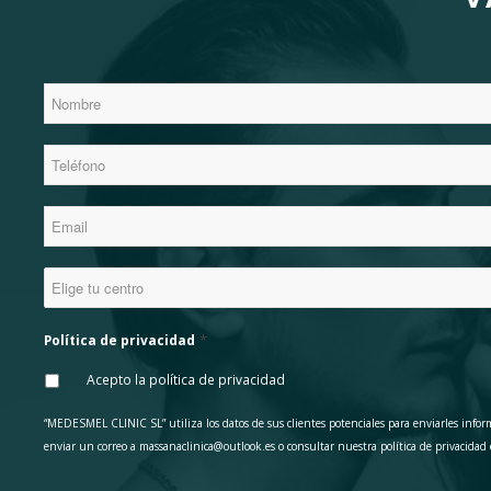
*
Nombre
*
Teléfono
*
Email
Elige
tu
*
centro
*
Política de privacidad
Acepto la política de privacidad
“MEDESMEL CLINIC SL” utiliza los datos de sus clientes potenciales para enviarles inform
enviar un correo a massanaclinica@outlook.es o consultar nuestra política de privacidad