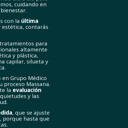
smos, cuidando en
 bienestar.
as con la
última
 estética, contarás
tratamientos para
esionales altamente
ica y plástica,
 capilar, silueta y
ca.
a en Grupo Médico
tu proceso Massana.
te la
evaluación
quietudes y las
ud.
edida
, que se ajuste
s, porque hasta que
as.