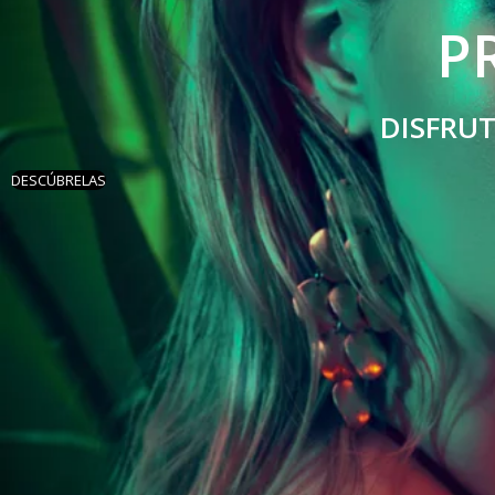
P
DISFRU
DESCÚBRELAS