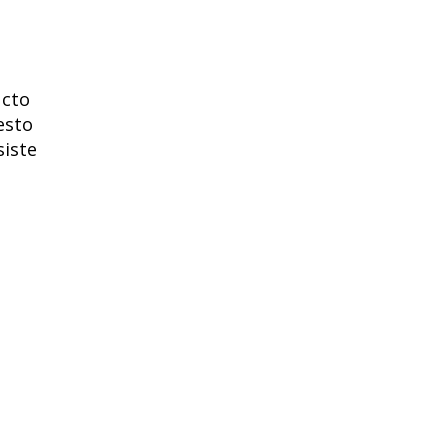
ucto
esto
siste