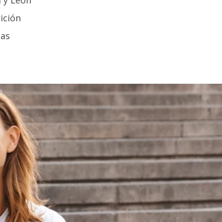
ición
cas