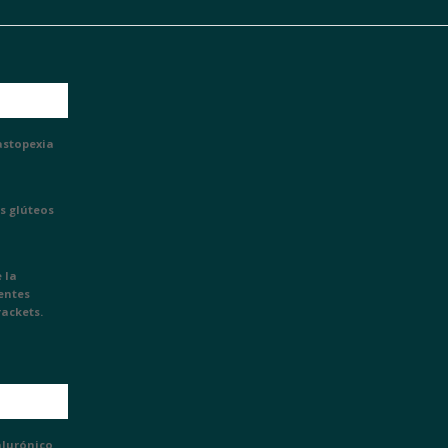
astopexia
s glúteos
 la
ientes
rackets.
alurónico