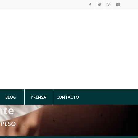
BLOG
PRENSA
CONTACTO
nte
 PESO