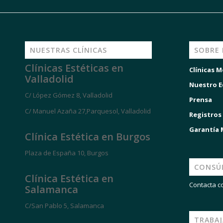
NUESTRAS CLÍNICAS
SOBRE
Clínicas Estéticas en
Clínicas M
Valladolid
Nuestro E
C/ López Gómez 8, Valladolid
Prensa
C/ Manuel Azaña 27,Parquesol, Valladolid
Registros
Garantía
Clínica Estética en Burgos
Plaza de España 10, Burgos
CONSÚ
Clínica Estética en
Contacta c
Salamanca
C/San Pablo 5, Salamanca
TRABA