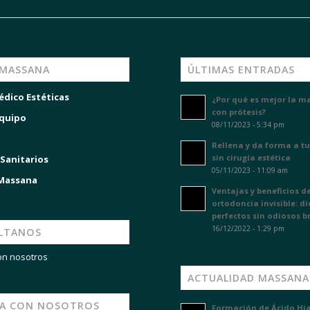
 MASSANA
ÚLTIMAS ENTRADAS
édico Estéticas
¿Por qué es mejor la m
con prótesis?
quipo
08/11/2023 - 5:34 pm
Rellena y da forma a tu
sin cirugía estética
 Sanitarios
05/11/2023 - 11:09 am
 Massana
Ventajas y beneficios de
ortodoncia invisible: d
perfectos sin odiosos b
16/12/2022 - 1:29 pm
LTANOS
on nosotros
ACTUALIDAD MASSANA
JA CON NOSOTROS
Formación de Ácido Hi