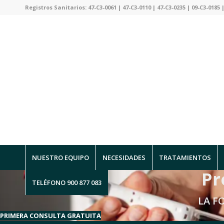
Registros Sanitarios: 47-C3-0061 | 47-C3-0110 | 47-C3-0235 | 09-C3-0185 |
NUESTRO EQUIPO
NECESIDADES
TRATAMIENTOS
Pr
TELÉFONO 900 877 083
LA F
PRIMERA CONSULTA GRATUITA