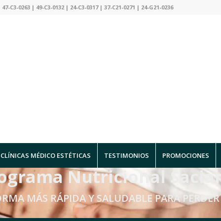
 47-C3-0263 | 49-C3-0132 | 24-C3-0317 | 37-C21-0271 | 24-G21-0236
CLÍNICAS MÉDICO ESTÉTICAS
TESTIMONIOS
PROMOCIONES
ograma Nutricional Sacia
ORMA MÁS RÁPIDA Y SALUDABLE PARA PERDER