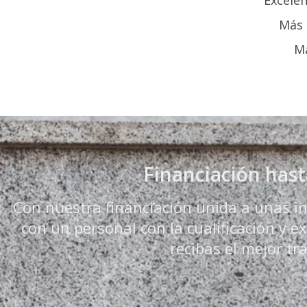
Más 
Má
Financiación hast
Con nuestra financiación unida a unas ins
con un personal con la cualificación y 
recibas el mejor tra