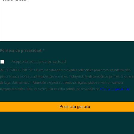
*
Política de privacidad
Acepto la política de privacidad
“MEDESMEL CLINIC SL” utiliza los datos de sus clientes potenciales para enviarles información
personalizada sobre sus actividades profesionales, incluyendo la elaboración de perfiles. Si quiere
de baja, obtener más información o ejercer sus derechos legales, puede enviar un correo a
massanaclinica@outlook.es o consultar nuestra política de privacidad en
Política de privacidad
.