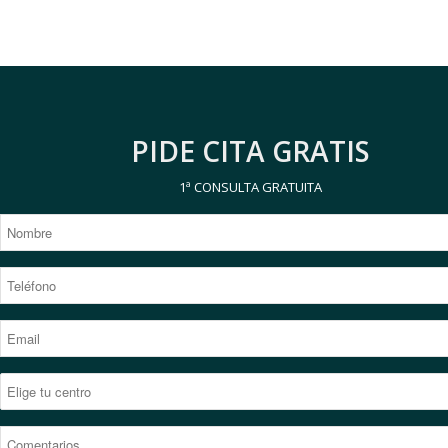
PIDE CITA GRATIS
1ª CONSULTA GRATUITA
*
Nombre
*
Teléfono
*
Email
Elige
tu
*
centro
Comentarios