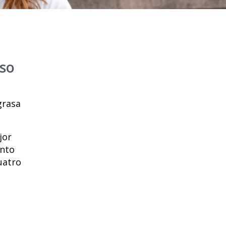
eso
grasa
jor
ento
uatro