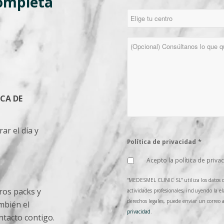
completa
*
Centro
Consulta
ICA DE
ar el día y
*
Política de privacidad
Acepto la política de priva
“MEDESMEL CLINIC SL” utiliza los datos de
ros packs y
actividades profesionales, incluyendo la el
derechos legales, puede enviar un correo 
mbién el
privacidad
.
ntacto contigo.