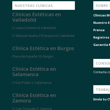
NUESTRAS CLÍNICAS
SOBRE
Clínicas Estéticas en
Clínicas M
Valladolid
Nuestro E
C/ López Gómez 8, Valladolid
Prensa
C/ Manuel Azaña 27,Parquesol, Valladolid
Registros
Garantía
Clínica Estética en Burgos
Plaza de España 10, Burgos
CONSÚ
Clínica Estética en
Contacta c
Salamanca
C/San Pablo 5, Salamanca
TRABA
Clínica Estética en
Envía tu C
Zamora
C/ San Torcuato 3, Zamora