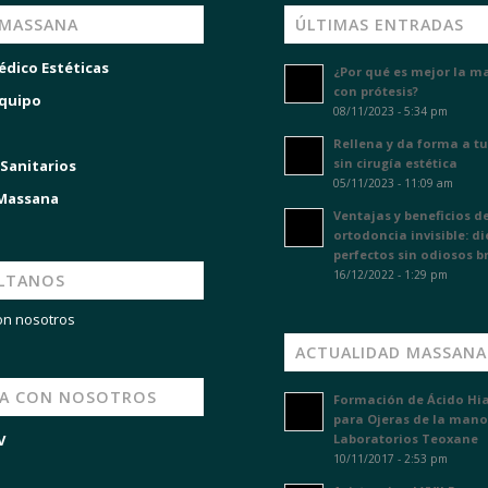
 MASSANA
ÚLTIMAS ENTRADAS
édico Estéticas
¿Por qué es mejor la m
con prótesis?
quipo
08/11/2023 - 5:34 pm
Rellena y da forma a tu
sin cirugía estética
 Sanitarios
05/11/2023 - 11:09 am
 Massana
Ventajas y beneficios de
ortodoncia invisible: d
perfectos sin odiosos b
16/12/2022 - 1:29 pm
LTANOS
on nosotros
ACTUALIDAD MASSANA
JA CON NOSOTROS
Formación de Ácido Hi
para Ojeras de la mano
V
Laboratorios Teoxane
10/11/2017 - 2:53 pm