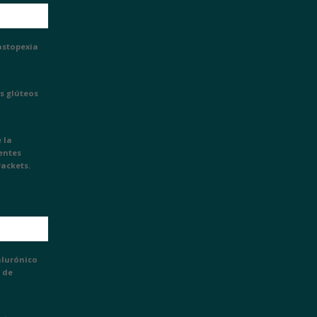
astopexia
s glúteos
 la
ientes
rackets.
alurónico
 de