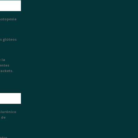
astopexia
s glúteos
 la
ientes
rackets.
alurónico
 de
entro