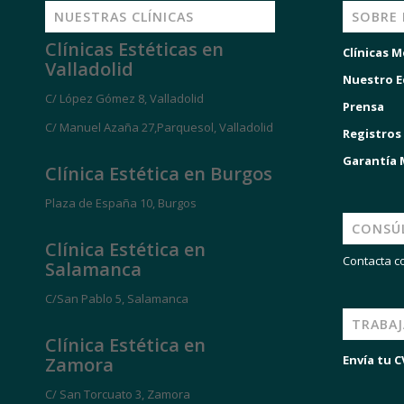
NUESTRAS CLÍNICAS
SOBRE
Clínicas Estéticas en
Clínicas M
Valladolid
Nuestro E
C/ López Gómez 8, Valladolid
Prensa
C/ Manuel Azaña 27,Parquesol, Valladolid
Registros
Garantía
Clínica Estética en Burgos
Plaza de España 10, Burgos
CONSÚ
Clínica Estética en
Contacta c
Salamanca
C/San Pablo 5, Salamanca
TRABA
Clínica Estética en
Envía tu C
Zamora
C/ San Torcuato 3, Zamora