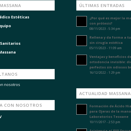
 MASSANA
ÚLTIMAS ENTRADAS
édico Estéticas
¿Por qué es mejor la m
con prótesis?
quipo
08/11/2023 - 5:34 pm
Rellena y da forma a tu
sin cirugía estética
 Sanitarios
05/11/2023 - 11:09 am
 Massana
Ventajas y beneficios de
ortodoncia invisible: d
perfectos sin odiosos b
16/12/2022 - 1:29 pm
LTANOS
on nosotros
ACTUALIDAD MASSANA
JA CON NOSOTROS
Formación de Ácido Hi
para Ojeras de la mano
V
Laboratorios Teoxane
10/11/2017 - 2:53 pm
Asistencia al XVII Encu