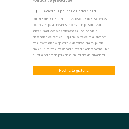
*
Política de privacidad
Acepto la política de privacidad
“MEDESMEL CLINIC SL” utiliza los datos de sus clientes
potenciales para enviarles información personalizada
sobre sus actividades profesionales, incluyendo la
elaboración de perfiles. Si quiere darse de baja, obtener
más información o ejercer sus derechos legales, puede
enviar un correo a massanaclinica@outlook.es o consultar
nuestra política de privacidad en
Política de privacidad
.