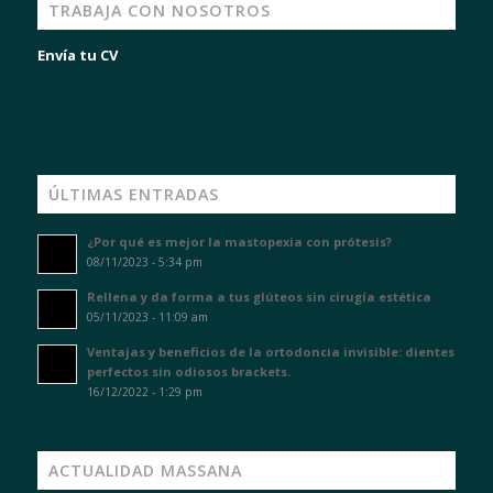
TRABAJA CON NOSOTROS
Envía tu CV
ÚLTIMAS ENTRADAS
¿Por qué es mejor la mastopexia con prótesis?
08/11/2023 - 5:34 pm
Rellena y da forma a tus glúteos sin cirugía estética
05/11/2023 - 11:09 am
Ventajas y beneficios de la ortodoncia invisible: dientes
perfectos sin odiosos brackets.
16/12/2022 - 1:29 pm
ACTUALIDAD MASSANA