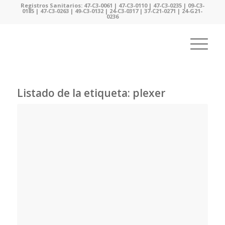
Registros Sanitarios: 47-C3-0061 | 47-C3-0110 | 47-C3-0235 | 09-C3-
0185 | 47-C3-0263 | 49-C3-0132 | 24-C3-0317 | 37-C21-0271 | 24-G21-
0236
Listado de la etiqueta:
plexer