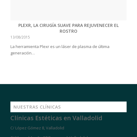
PLEXR, LA CIRUGÍA SUAVE PARA REJUVENECER EL
ROSTRO
13/08/2015
La herramienta Plexr es un láser de plasma de última
generación…
NUESTRAS CLÍNICAS
Clínicas Estéticas en Valladolid
C/ López Gómez 8, Valladolid