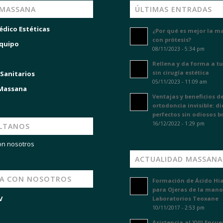
 MASSANA
ÚLTIMAS ENTRADAS
édico Estéticas
¿Por qué es mejor la m
con prótesis?
quipo
08/11/2023 - 5:34 pm
Rellena y da forma a tu
sin cirugía estética
 Sanitarios
05/11/2023 - 11:09 am
 Massana
Ventajas y beneficios de
ortodoncia invisible: d
perfectos sin odiosos b
16/12/2022 - 1:29 pm
LTANOS
on nosotros
ACTUALIDAD MASSANA
JA CON NOSOTROS
Formación de Ácido Hi
para Ojeras de la mano
V
Laboratorios Teoxane
10/11/2017 - 2:53 pm
Asistencia al XVII Encu