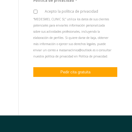
*
Política de privacidad
Acepto la política de privacidad
“MEDESMEL CLINIC SL” utiliza los datos de sus clientes
potenciales para enviarles información personalizada
sobre sus actividades profesionales, incluyendo la
elaboración de perfiles. Si quiere darse de baja, obtener
más información o ejercer sus derechos legales, puede
enviar un correo a massanaclinica@outlook.es o consultar
nuestra política de privacidad en
Política de privacidad
.