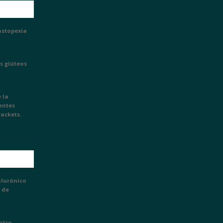
astopexia
s glúteos
 la
ientes
rackets.
alurónico
 de
entro