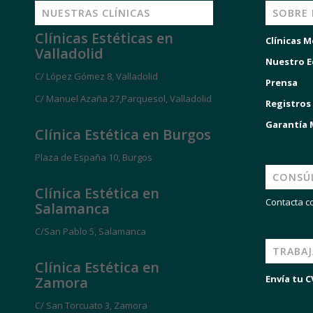
NUESTRAS CLÍNICAS
SOBRE
Clínicas Estéticas en
Clínicas M
Valladolid
Nuestro E
C/ López Gómez 8, Valladolid
Prensa
C/ Manuel Azaña 27,Parquesol, Valladolid
Registros
Garantía
Clínica Estética en Burgos
Plaza de España 10, Burgos
CONSÚ
Clínica Estética en
Contacta c
Salamanca
C/San Pablo 5, Salamanca
TRABA
Clínica Estética en
Envía tu C
Zamora
C/ San Torcuato 3, Zamora