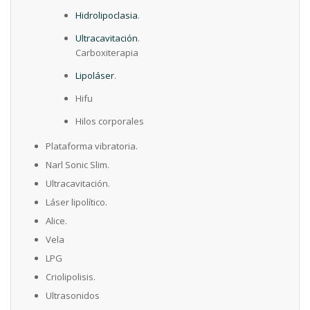
Hidrolipoclasia
.
Ultracavitación
.
Carboxiterapia
Lipoláser
.
Hifu
Hilos corporales
Plataforma vibratoria.
Narl Sonic Slim.
Ultracavitación.
Láser lipolítico.
Alice.
Vela
LPG
Criolipolisis.
Ultrasonidos