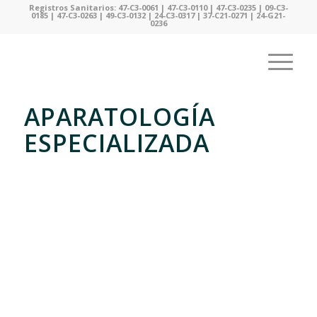
Registros Sanitarios: 47-C3-0061 | 47-C3-0110 | 47-C3-0235 | 09-C3-
0185 | 47-C3-0263 | 49-C3-0132 | 24-C3-0317 | 37-C21-0271 | 24-G21-
0236
APARATOLOGÍA
ESPECIALIZADA