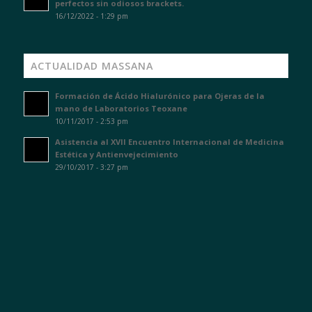
perfectos sin odiosos brackets.
16/12/2022 - 1:29 pm
ACTUALIDAD MASSANA
Formación de Ácido Hialurónico para Ojeras de la
mano de Laboratorios Teoxane
10/11/2017 - 2:53 pm
Asistencia al XVII Encuentro Internacional de Medicina
Estética y Antienvejecimiento
29/10/2017 - 3:27 pm