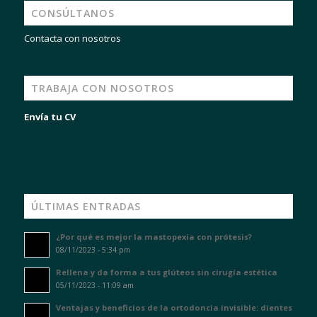
CONSÚLTANOS
Contacta con nosotros
TRABAJA CON NOSOTROS
Envía tu CV
ÚLTIMAS ENTRADAS
¿Por qué es mejor la mastopexia con prótesis?
08/11/2023 - 5:34 pm
Rellena y da forma a tus glúteos sin cirugía estética
05/11/2023 - 11:09 am
Ventajas y beneficios de la ortodoncia invisible: dientes