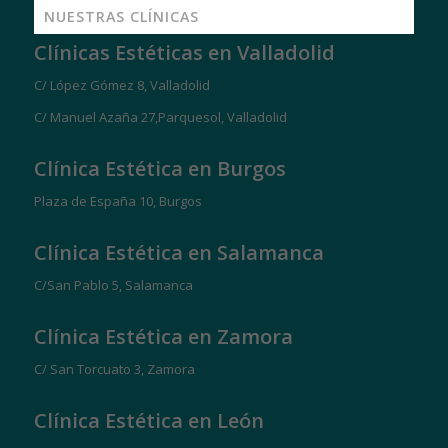
NUESTRAS CLÍNICAS
Clínicas Estéticas en Valladolid
C/ López Gómez 8, Valladolid
C/ Manuel Azaña 27,Parquesol, Valladolid
Clínica Estética en Burgos
Plaza de España 10, Burgos
Clínica Estética en Salamanca
C/San Pablo 5, Salamanca
Clínica Estética en Zamora
C/ San Torcuato 3, Zamora
Clínica Estética en León