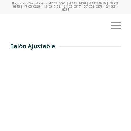
Registros Sanitarios: 47-C3-0061 | 47-C3-0110 | 47-C3-0235 | 09-C3-
0185 | 47-C3-0263 | 49-C3-0132 | 24-C3-0317 | 37-C21-0271 | 24-G21-
0236
Balón Ajustable