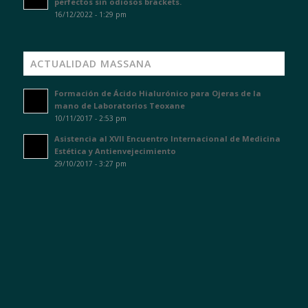
perfectos sin odiosos brackets.
16/12/2022 - 1:29 pm
ACTUALIDAD MASSANA
Formación de Ácido Hialurónico para Ojeras de la
mano de Laboratorios Teoxane
10/11/2017 - 2:53 pm
Asistencia al XVII Encuentro Internacional de Medicina
Estética y Antienvejecimiento
29/10/2017 - 3:27 pm