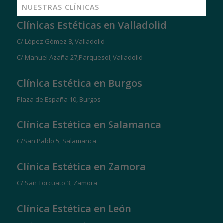
NUESTRAS CLÍNICAS
Clínicas Estéticas en Valladolid
C/ López Gómez 8, Valladolid
C/ Manuel Azaña 27,Parquesol, Valladolid
Clínica Estética en Burgos
Plaza de España 10, Burgos
Clínica Estética en Salamanca
C/San Pablo 5, Salamanca
Clínica Estética en Zamora
C/ San Torcuato 3, Zamora
Clínica Estética en León