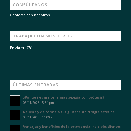
CONSÚLTANOS
Contacta con nosotros
TRABAJA CON NOSOTROS
Envía tu CV
ÚLTIMAS ENTRADAS
¿Por qué es mejor la mastopexia con prótesis?
08/11/2023 - 5:34 pm
Rellena y da forma a tus glúteos sin cirugía estética
05/11/2023 - 11:09 am
Ventajas y beneficios de la ortodoncia invisible: dientes