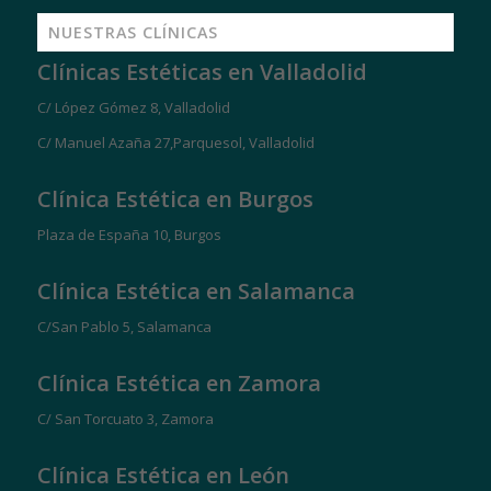
NUESTRAS CLÍNICAS
Clínicas Estéticas en Valladolid
C/ López Gómez 8, Valladolid
C/ Manuel Azaña 27,Parquesol, Valladolid
Clínica Estética en Burgos
Plaza de España 10, Burgos
Clínica Estética en Salamanca
C/San Pablo 5, Salamanca
Clínica Estética en Zamora
C/ San Torcuato 3, Zamora
Clínica Estética en León