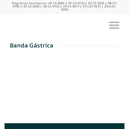
Registros Sanitarios: 47-C3-0061 | 47-C3-0110 | 47-C3-0235 | 09-C3-
0185 | 47-C3-0263 | 49-C3-0132 | 24-C3-0317 | 37-C21-0271 | 24-G21-
0236
Banda Gástrica