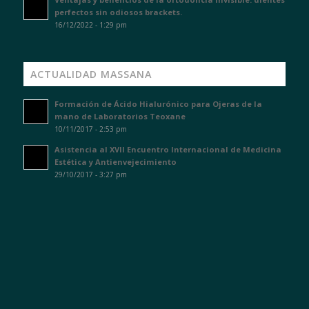
perfectos sin odiosos brackets.
16/12/2022 - 1:29 pm
ACTUALIDAD MASSANA
Formación de Ácido Hialurónico para Ojeras de la
mano de Laboratorios Teoxane
10/11/2017 - 2:53 pm
Asistencia al XVII Encuentro Internacional de Medicina
Estética y Antienvejecimiento
29/10/2017 - 3:27 pm