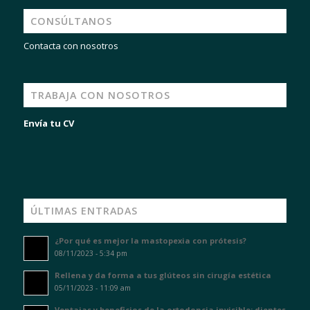
CONSÚLTANOS
Contacta con nosotros
TRABAJA CON NOSOTROS
Envía tu CV
ÚLTIMAS ENTRADAS
¿Por qué es mejor la mastopexia con prótesis?
08/11/2023 - 5:34 pm
Rellena y da forma a tus glúteos sin cirugía estética
05/11/2023 - 11:09 am
Ventajas y beneficios de la ortodoncia invisible: dientes