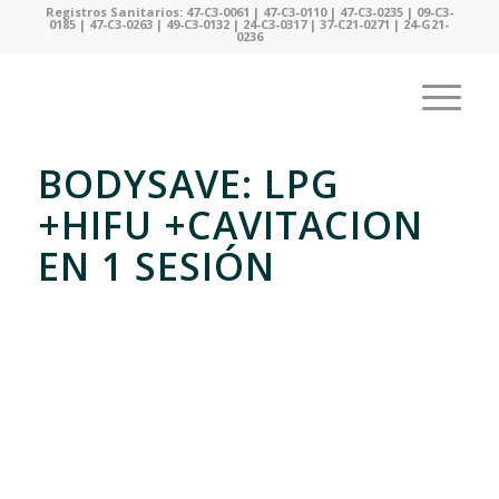
Registros Sanitarios: 47-C3-0061 | 47-C3-0110 | 47-C3-0235 | 09-C3-
0185 | 47-C3-0263 | 49-C3-0132 | 24-C3-0317 | 37-C21-0271 | 24-G21-
0236
BODYSAVE: LPG
+HIFU +CAVITACION
EN 1 SESIÓN