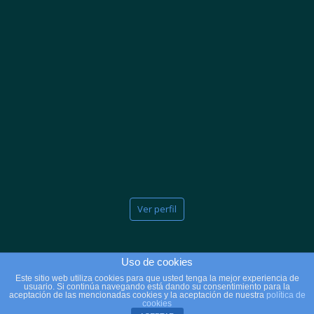
Ver perfil
Uso de cookies
Este sitio web utiliza cookies para que usted tenga la mejor experiencia de
usuario. Si continúa navegando está dando su consentimiento para la
2025 © Copyright - Clínicas Massana
aceptación de las mencionadas cookies y la aceptación de nuestra
política de
cookies
Aviso Legal
Política de Privacidad
Política de Cookies