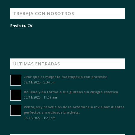
TRABAJA CON NOSOTROS
Envía tu CV
ÚLTIMAS ENTRADAS
¿Por qué es mejor la mastopexia con prótesis?
08/11/2023 - 5:34 pm
Rellena y da forma a tus glúteos sin cirugía estética
05/11/2023 - 11:09 am
Ventajas y beneficios de la ortodoncia invisible: dientes
perfectos sin odiosos brackets.
16/12/2022 - 1:29 pm