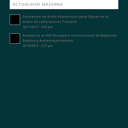
ACTUALIDAD MASSANA
Formación de Ácido Hialurónico para Ojeras de la
mano de Laboratorios Teoxane
10/11/2017 - 2:53 pm
Asistencia al XVII Encuentro Internacional de Medicina
Estética y Antienvejecimiento
29/10/2017 - 3:27 pm