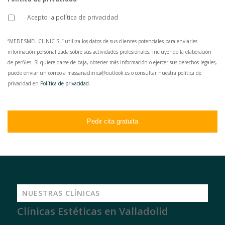
Acepto la política de privacidad
“MEDESMEL CLINIC SL” utiliza los datos de sus clientes potenciales para enviarles
información personalizada sobre sus actividades profesionales, incluyendo la elaboración
de perfiles. Si quiere darse de baja, obtener más información o ejercer sus derechos legales,
puede enviar un correo a massanaclinica@outlook.es o consultar nuestra política de
privacidad en
Política de privacidad
.
NUESTRAS CLÍNICAS
Clínicas Estéticas en Valladolid