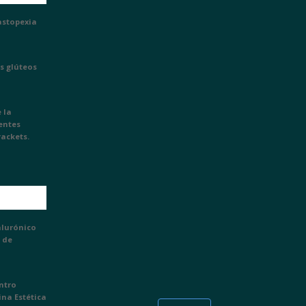
astopexia
s glúteos
 la
ientes
rackets.
alurónico
 de
entro
ina Estética