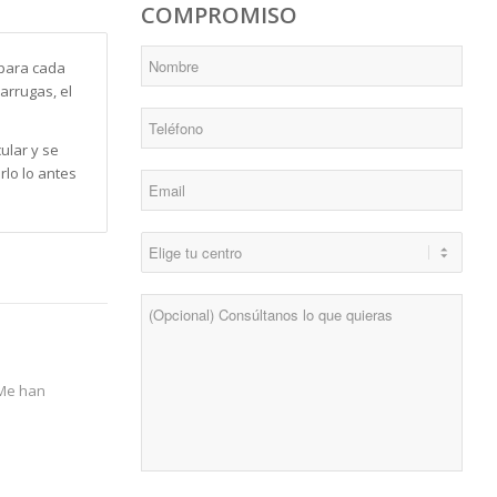
COMPROMISO
*
Nombre
para cada
 arrugas, el
*
Teléfono
ular y se
lo lo antes
*
Email
*
Centro
Consulta
 Me han