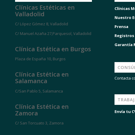
Clínicas Estéticas en
Clínicas M
Valladolid
Nuestro E
C/ López Gómez 8, Valladolid
Prensa
C/ Manuel Azaña 27,Parquesol, Valladolid
Registros
Garantía
Clínica Estética en Burgos
Plaza de España 10, Burgos
CONSÚ
Clínica Estética en
Contacta c
Salamanca
C/San Pablo 5, Salamanca
TRABA
Clínica Estética en
Envía tu C
Zamora
C/ San Torcuato 3, Zamora