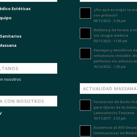
édico Estéticas
¿Por qué es mejor la m
con prótesis?
quipo
08/11/2023 - 5:34 pm
Rellena y da forma a tu
sin cirugía estética
 Sanitarios
05/11/2023 - 11:09 am
 Massana
Ventajas y beneficios de
ortodoncia invisible: d
perfectos sin odiosos b
16/12/2022 - 1:29 pm
LTANOS
on nosotros
ACTUALIDAD MASSANA
JA CON NOSOTROS
Formación de Ácido Hi
para Ojeras de la mano
V
Laboratorios Teoxane
10/11/2017 - 2:53 pm
Asistencia al XVII Encu
Internacional de Medic