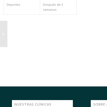
Deportes
Después de 3
semanas
Regeneración con
células o
bioestimulación
NUESTRAS CLÍNICAS
SOBRE