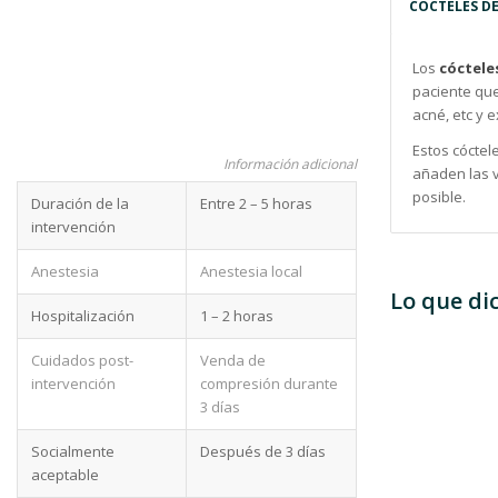
CÓCTELES D
Los
cóctele
paciente que 
acné, etc y 
Estos cóctel
Información adicional
añaden las v
posible.
Duración de la
Entre 2 – 5 horas
intervención
Anestesia
Anestesia local
Lo que di
Hospitalización
1 – 2 horas
Cuidados post-
Venda de
intervención
compresión durante
3 días
Socialmente
Después de 3 días
aceptable