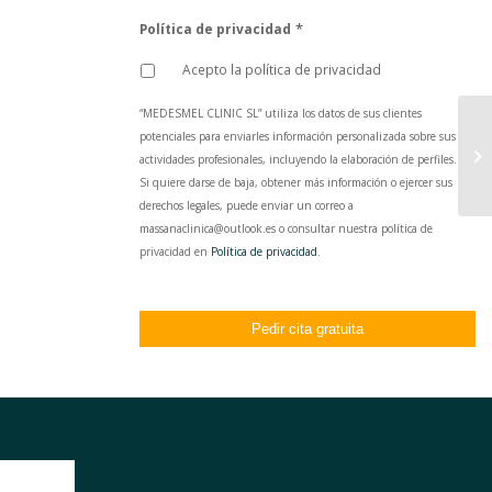
*
Política de privacidad
Acepto la política de privacidad
“MEDESMEL CLINIC SL” utiliza los datos de sus clientes
potenciales para enviarles información personalizada sobre sus
actividades profesionales, incluyendo la elaboración de perfiles.
Si quiere darse de baja, obtener más información o ejercer sus
derechos legales, puede enviar un correo a
massanaclinica@outlook.es o consultar nuestra política de
privacidad en
Política de privacidad
.