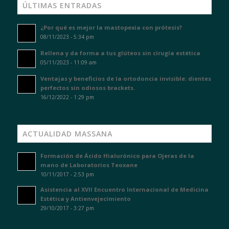
ÚLTIMAS ENTRADAS
¿Por qué es mejor la mastopexia con prótesis?
08/11/2023 - 5:34 pm
Rellena y da forma a tus glúteos sin cirugía estética
05/11/2023 - 11:09 am
Ventajas y beneficios de la ortodoncia invisible: dientes
perfectos sin odiosos brackets.
16/12/2022 - 1:29 pm
ACTUALIDAD MASSANA
Formación de Ácido Hialurónico para Ojeras de la
mano de Laboratorios Teoxane
10/11/2017 - 2:53 pm
Asistencia al XVII Encuentro Internacional de Medicina
Estética y Antienvejecimiento
29/10/2017 - 3:27 pm