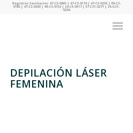
Registros Sanitarios: 47-C3-0061 | 47-C3-0110 | 47-C3-0235 | 09-C3-
0185 | 47-C3-0263 | 49-C3-0132 | 24-C3-0317 | 37-C21-0271 | 24-G21-
0236
DEPILACIÓN LÁSER
FEMENINA