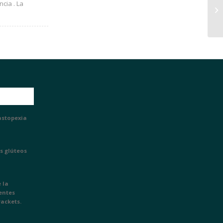
ncia . La
astopexia
s glúteos
 la
ientes
rackets.