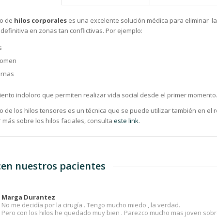
to de
hilos corporales
es una excelente solución médica para eliminar la
efinitiva en zonas tan conflictivas. Por ejemplo:
s
domen
ernas
iento indoloro que permiten realizar vida social desde el primer momento
o de los hilos tensores es un técnica que se puede utilizar también en el ro
 más sobre los hilos faciales, consulta
este link
.
cen nuestros pacientes
Marga Durantez
No me decidía por la cirugía . Tengo mucho miedo , la verdad.
Pero con los hilos he quedado muy bien . Parezco mucho mas joven sobr