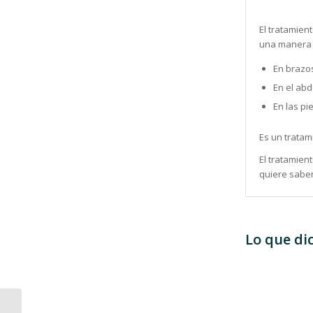
El tratamien
una manera d
En brazo
En el ab
En las pi
Es un tratam
El tratamient
quiere saber
Lo que di