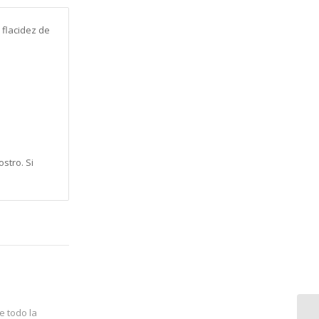
 flacidez de
.
stro. Si
e todo la