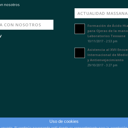
on nosotros
ACTUALIDAD MASSANA
JA CON NOSOTROS
Formación de Ácido Hi
para Ojeras de la mano
V
Laboratorios Teoxane
10/11/2017 - 2:53 pm
Asistencia al XVII Encu
Internacional de Medic
y Antienvejecimiento
29/10/2017 - 3:27 pm
Uso de cookies