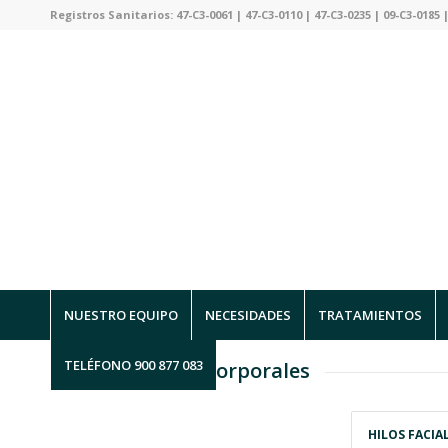
Registros Sanitarios: 47-C3-0061 | 47-C3-0110 | 47-C3-0235 | 09-C3-0185 |
NUESTRO EQUIPO
NECESIDADES
TRATAMIENTOS
TELÉFONO 900 877 083
Hilos Faciales y Corporales
HILOS FACIA