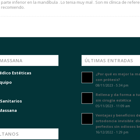
parte inferior en la mandíbula . Lo tenia muy mal . Son mi clínica de refere
recomiendo.
 MASSANA
ÚLTIMAS ENTRADAS
édico Estéticas
¿Por qué es mejor la m
con prótesis?
quipo
08/11/2023 - 5:34 pm
Rellena y da forma a tu
sin cirugía estética
 Sanitarios
05/11/2023 - 11:09 am
 Massana
Ventajas y beneficios de
ortodoncia invisible: d
perfectos sin odiosos b
16/12/2022 - 1:29 pm
LTANOS