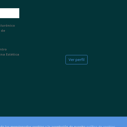
alurónico
 de
entro
ina Estética
Ver perfil