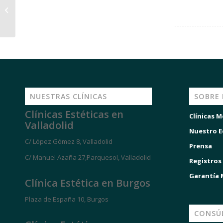
Unidad Láser
NUESTRAS CLÍNICAS
SOBRE
Clínicas Estéticas en
Clínicas M
Valladolid
Nuestro E
C/ López Gómez 8, Valladolid
Prensa
C/ Manuel Azaña 27,Parquesol, Valladolid
Registros
Garantía
Clínica Estética en Burgos
Plaza de España 10, Burgos
CONSÚ