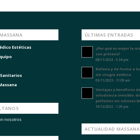
 MASSANA
ÚLTIMAS ENTRADAS
édico Estéticas
¿Por qué es mejor la m
con prótesis?
quipo
08/11/2023 - 5:34 pm
Rellena y da forma a tu
sin cirugía estética
 Sanitarios
05/11/2023 - 11:09 am
 Massana
Ventajas y beneficios de
ortodoncia invisible: d
perfectos sin odiosos b
16/12/2022 - 1:29 pm
LTANOS
on nosotros
ACTUALIDAD MASSANA