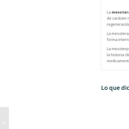
La
mesotera
de carácter n
regeneració
La mesoterap
forma intern
La mesoterpi
la historia 
medicament
Lo que di
Carboxiterapia Capilar