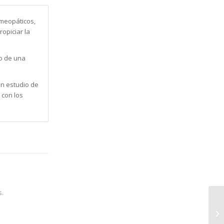
omeopáticos,
ropiciar la
lo de una
un estudio de
 con los
s.