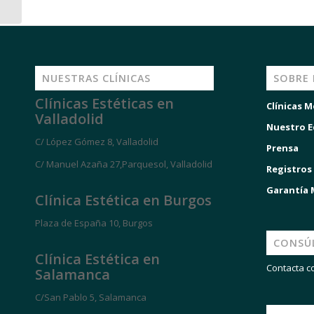
NUESTRAS CLÍNICAS
SOBRE
Clínicas Estéticas en
Clínicas M
Valladolid
Nuestro E
C/ López Gómez 8, Valladolid
Prensa
C/ Manuel Azaña 27,Parquesol, Valladolid
Registros
Garantía
Clínica Estética en Burgos
Plaza de España 10, Burgos
CONSÚ
Clínica Estética en
Contacta c
Salamanca
C/San Pablo 5, Salamanca