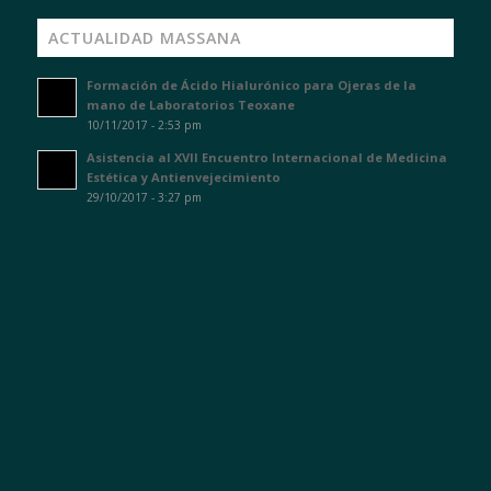
ACTUALIDAD MASSANA
Formación de Ácido Hialurónico para Ojeras de la
mano de Laboratorios Teoxane
10/11/2017 - 2:53 pm
Asistencia al XVII Encuentro Internacional de Medicina
Estética y Antienvejecimiento
29/10/2017 - 3:27 pm