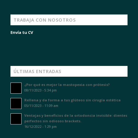
TRABAJA CON NOSOTROS
Envía tu CV
ÚLTIMAS ENTRADAS
¿Por qué es mejor la mastopexia con prótesis?
08/11/2023 - 5:34 pm
Rellena y da forma a tus glúteos sin cirugía estética
05/11/2023 - 11:09 am
Ventajas y beneficios de la ortodoncia invisible: dientes
perfectos sin odiosos brackets.
16/12/2022 - 1:29 pm