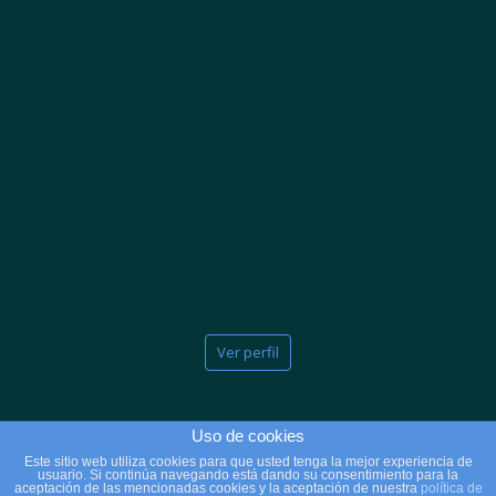
Ver perfil
Uso de cookies
Este sitio web utiliza cookies para que usted tenga la mejor experiencia de
usuario. Si continúa navegando está dando su consentimiento para la
2025 © Copyright - Clínicas Massana
aceptación de las mencionadas cookies y la aceptación de nuestra
política de