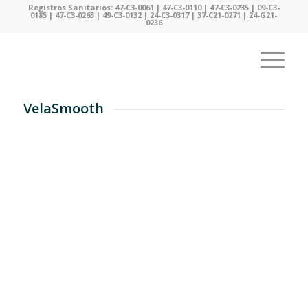
Registros Sanitarios: 47-C3-0061 | 47-C3-0110 | 47-C3-0235 | 09-C3-
0185 | 47-C3-0263 | 49-C3-0132 | 24-C3-0317 | 37-C21-0271 | 24-G21-
0236
VelaSmooth