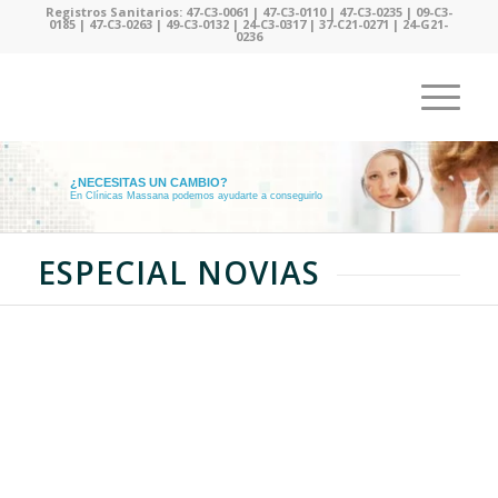
Registros Sanitarios: 47-C3-0061 | 47-C3-0110 | 47-C3-0235 | 09-C3-
0185 | 47-C3-0263 | 49-C3-0132 | 24-C3-0317 | 37-C21-0271 | 24-G21-
0236
¿NECESITAS UN CAMBIO?
En Clínicas Massana podemos ayudarte a conseguirlo
ESPECIAL NOVIAS