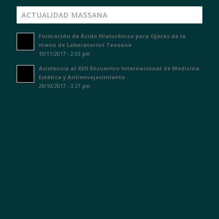
ACTUALIDAD MASSANA
Formación de Ácido Hialurónico para Ojeras de la
mano de Laboratorios Teoxane
10/11/2017 - 2:53 pm
Asistencia al XVII Encuentro Internacional de Medicina
Estética y Antienvejecimiento
29/10/2017 - 3:27 pm