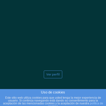
Ver perfil
Uso de cookies
Este sitio web utiliza cookies para que usted tenga la mejor experiencia de
usuario. Si continúa navegando está dando su consentimiento para la
2025 © Copyright - Clínicas Massana
aceptación de las mencionadas cookies y la aceptación de nuestra
política de