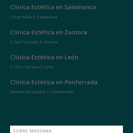
Clínica Estética en Salamanca
C/San Pablo 5, Salamanca
Clínica Estética en Zamora
C/ San Torcuato 3, Zamora
Clínica Estética en León
C/ Gil y Carrasco 5, León
Clínica Estética en Ponferrada
Avenida de España 11, Ponferrada
SOBRE MASSANA