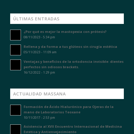
ÚLTIMAS ENTRADAS
¿Por qué es mejor la mastopexia con prótesis?
08/11/2023 - 5:34 pm
Rellena y da forma a tus glúteos sin cirugía estética
05/11/2023 - 11:09 am
Ventajas y beneficios de la ortodoncia invisible: dientes
perfectos sin odiosos brackets.
16/12/2022 - 1:29 pm
ACTUALIDAD MASSANA
Formación de Ácido Hialurónico para Ojeras de la
mano de Laboratorios Teoxane
10/11/2017 - 2:53 pm
Asistencia al XVII Encuentro Internacional de Medicina
Estética y Antienvejecimiento