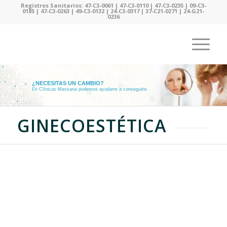
Registros Sanitarios: 47-C3-0061 | 47-C3-0110 | 47-C3-0235 | 09-C3-
0185 | 47-C3-0263 | 49-C3-0132 | 24-C3-0317 | 37-C21-0271 | 24-G21-
0236
¿NECESITAS UN CAMBIO?
En Clínicas Massana podemos ayudarte a conseguirlo
GINECOESTÉTICA