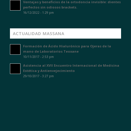
Ventajas y beneficios de la ortodoncia invisible: dientes
perfectos sin odiosos brackets.
16/12/2022 - 1:29 pm
ACTUALIDAD MASSANA
Formación de Ácido Hialurónico para Ojeras de la
mano de Laboratorios Teoxane
10/11/2017 - 2:53 pm
Asistencia al XVII Encuentro Internacional de Medicina
Estética y Antienvejecimiento
29/10/2017 - 3:27 pm