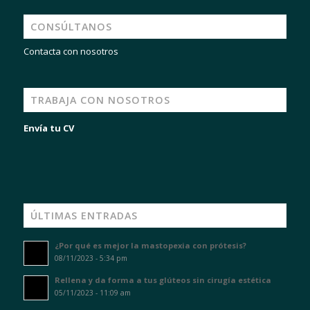
CONSÚLTANOS
Contacta con nosotros
TRABAJA CON NOSOTROS
Envía tu CV
ÚLTIMAS ENTRADAS
¿Por qué es mejor la mastopexia con prótesis?
08/11/2023 - 5:34 pm
Rellena y da forma a tus glúteos sin cirugía estética
05/11/2023 - 11:09 am