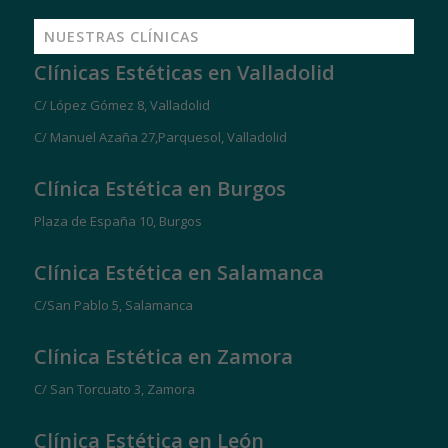
NUESTRAS CLÍNICAS
Clínicas Estéticas en Valladolid
C/ López Gómez 8, Valladolid
C/ Manuel Azaña 27,Parquesol, Valladolid
Clínica Estética en Burgos
Plaza de España 10, Burgos
Clínica Estética en Salamanca
C/San Pablo 5, Salamanca
Clínica Estética en Zamora
C/ San Torcuato 3, Zamora
Clínica Estética en León