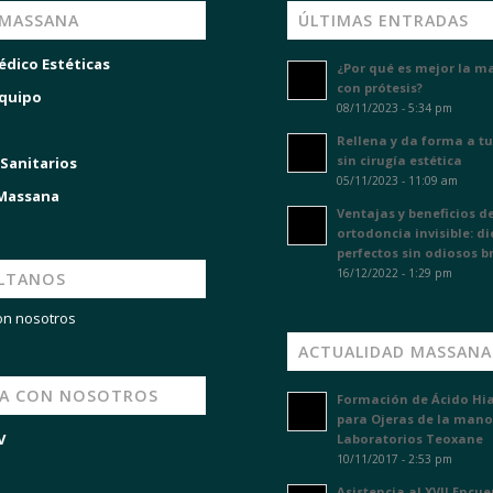
 MASSANA
ÚLTIMAS ENTRADAS
édico Estéticas
¿Por qué es mejor la m
con prótesis?
quipo
08/11/2023 - 5:34 pm
Rellena y da forma a tu
sin cirugía estética
 Sanitarios
05/11/2023 - 11:09 am
 Massana
Ventajas y beneficios de
ortodoncia invisible: d
perfectos sin odiosos b
16/12/2022 - 1:29 pm
LTANOS
on nosotros
ACTUALIDAD MASSANA
JA CON NOSOTROS
Formación de Ácido Hi
para Ojeras de la mano
V
Laboratorios Teoxane
10/11/2017 - 2:53 pm
Asistencia al XVII Encu