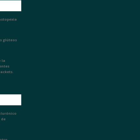
astopexia
s glúteos
 la
ientes
rackets.
alurónico
 de
entro