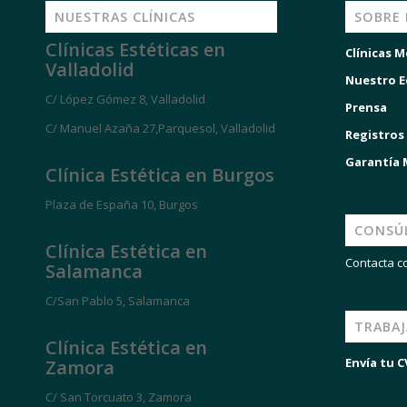
NUESTRAS CLÍNICAS
SOBRE
Clínicas Estéticas en
Clínicas M
Valladolid
Nuestro E
C/ López Gómez 8, Valladolid
Prensa
C/ Manuel Azaña 27,Parquesol, Valladolid
Registros
Garantía
Clínica Estética en Burgos
Plaza de España 10, Burgos
CONSÚ
Clínica Estética en
Contacta c
Salamanca
C/San Pablo 5, Salamanca
TRABA
Clínica Estética en
Envía tu C
Zamora
C/ San Torcuato 3, Zamora