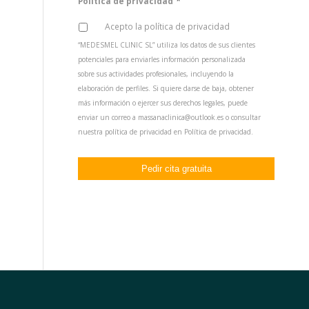
*
Política de privacidad
Acepto la política de privacidad
“MEDESMEL CLINIC SL” utiliza los datos de sus clientes
potenciales para enviarles información personalizada
sobre sus actividades profesionales, incluyendo la
elaboración de perfiles. Si quiere darse de baja, obtener
más información o ejercer sus derechos legales, puede
enviar un correo a massanaclinica@outlook.es o consultar
nuestra política de privacidad en
Política de privacidad
.