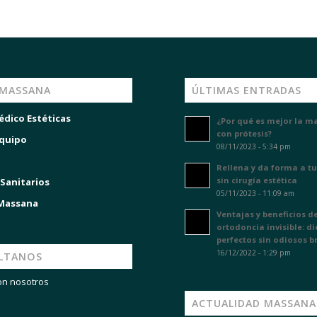
 MASSANA
ÚLTIMAS ENTRADAS
édico Estéticas
¿Por qué es mejor la m
con prótesis?
quipo
08/11/2023 - 5:34 pm
Rellena y da forma a tu
sin cirugía estética
 Sanitarios
05/11/2023 - 11:09 am
 Massana
Ventajas y beneficios de
ortodoncia invisible: d
perfectos sin odiosos b
16/12/2022 - 1:29 pm
LTANOS
on nosotros
ACTUALIDAD MASSANA