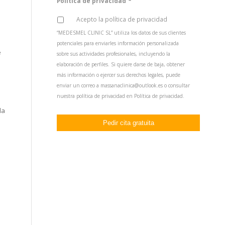
*
Política de privacidad
Acepto la política de privacidad
“MEDESMEL CLINIC SL” utiliza los datos de sus clientes
potenciales para enviarles información personalizada
e
sobre sus actividades profesionales, incluyendo la
elaboración de perfiles. Si quiere darse de baja, obtener
más información o ejercer sus derechos legales, puede
enviar un correo a massanaclinica@outlook.es o consultar
nuestra política de privacidad en
Política de privacidad
.
da