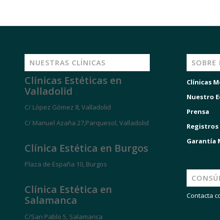
NUESTRAS CLÍNICAS
SOBRE
Clínicas Estéticas en
Clínicas M
Valladolid
Nuestro E
C/ López Gómez 8, Valladolid
Prensa
C/ Manuel Azaña 27,Parquesol, Valladolid
Registros
Garantía
Clínica Estética en Burgos
Plaza de España 10, Burgos
CONSÚ
Clínica Estética en
Contacta c
Salamanca
C/San Pablo 5, Salamanca