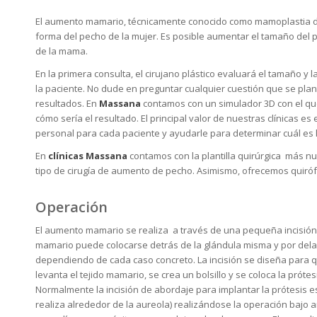
El aumento mamario, técnicamente conocido como mamoplastia de
forma del pecho de la mujer. Es posible aumentar el tamaño del p
de la mama.
En la primera consulta, el cirujano plástico evaluará el tamaño y 
la paciente. No dude en preguntar cualquier cuestión que se pla
resultados. En
Massana
contamos con un simulador 3D con el que
cómo sería el resultado. El principal valor de nuestras clínicas e
personal para cada paciente y ayudarle para determinar cuál es l
En
clínicas Massana
contamos con la plantilla quirúrgica más nu
tipo de cirugía de aumento de pecho. Asimismo, ofrecemos quirófa
Operación
El aumento mamario se realiza a través de una pequeña incisión 
mamario puede colocarse detrás de la glándula misma y por delan
dependiendo de cada caso concreto. La incisión se diseña para que 
levanta el tejido mamario, se crea un bolsillo y se coloca la prót
Normalmente la incisión de abordaje para implantar la prótesis e
realiza alrededor de la aureola) realizándose la operación bajo 