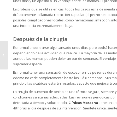
unos días y un apósito o un vendaje sobre las mamas. El procedim
La prótesis que se utiliza en casi todos los casos es la de memb
drásticamente la llamada retracción capsular (el pecho se notaba 
posibles complicaciones locales, como hematomas, infección, intol
una incidencia extremadamente baja.
Después de la cirugía
Es normal encontrarse algo cansado unos días, pero podrá hacer v
REJUVENECE TU CARA
dependiendo de la actividad que realice. La mayoría de las molest
CON HILOS TENSORES
aunque las mamas pueden doler un par de semanas. El vendaje o 
sujetador especial.
Es normal tener una sensación de escozor en los pezones durante 
edema no cede completamente hasta las 3 ó 6 semanas. Sus mam
principio las cicatrices estarán rosadas, aspecto que mejorará 
La cirugía de aumento de pecho es una técnica segura, siempre y 
condiciones sanitarias adecuadas. Las revisiones periódicas por 
detectada a tiempo y solucionada.
Clínicas Massana
tiene un ser
48 horas al día después de su intervención. Siéntete única, sién