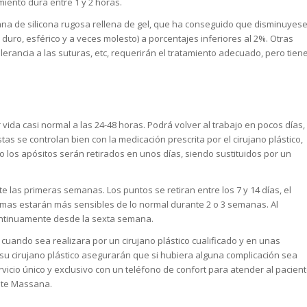
iento dura entre 1 y 2 horas.
rana de silicona rugosa rellena de gel, que ha conseguido que disminuyes
duro, esférico y a veces molesto) a porcentajes inferiores al 2%. Otras
erancia a las suturas, etc, requerirán el tratamiento adecuado, pero tien
ida casi normal a las 24-48 horas. Podrá volver al trabajo en pocos días,
as se controlan bien con la medicación prescrita por el cirujano plástico,
los apósitos serán retirados en unos días, siendo sustituidos por un
las primeras semanas. Los puntos se retiran entre los 7 y 14 días, el
as estarán más sensibles de lo normal durante 2 o 3 semanas. Al
continuamente desde la sexta semana.
cuando sea realizara por un cirujano plástico cualificado y en unas
su cirujano plástico asegurarán que si hubiera alguna complicación sea
vicio único y exclusivo con un teléfono de confort para atender al pacien
tete Massana.