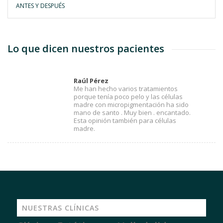
ANTES Y DESPUÉS
Lo que dicen nuestros pacientes
Raúl Pérez
Me han hecho varios tratamientos
porque tenía poco pelo y las células
madre con micropigmentación ha sido
mano de santo . Muy bien . encantado.
Esta opinión también para células
madre.
NUESTRAS CLÍNICAS