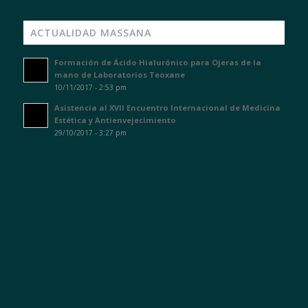
ACTUALIDAD MASSANA
Formación de Ácido Hialurónico para Ojeras de la
mano de Laboratorios Teoxane
10/11/2017 - 2:53 pm
Asistencia al XVII Encuentro Internacional de Medicina
Estética y Antienvejecimiento
29/10/2017 - 3:27 pm