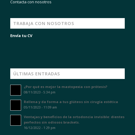
Contacta con nosotros
TRABAJA CON NOSOTROS
Envía tu CV
ÚLTIMAS ENTRADAS
¿Por qué es mejor la mastopexia con prótesis?
08/11/2023 - 5:34 pm
Rellena y da forma a tus glúteos sin cirugía estética
05/11/2023 - 11:09 am
Ventajas y beneficios de la ortodoncia invisible: dientes
perfectos sin odiosos brackets.
16/12/2022 - 1:29 pm