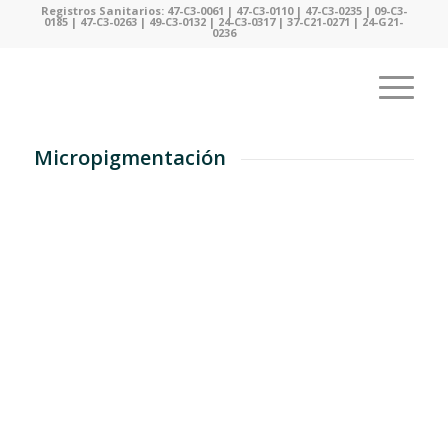
Registros Sanitarios: 47-C3-0061 | 47-C3-0110 | 47-C3-0235 | 09-C3-
0185 | 47-C3-0263 | 49-C3-0132 | 24-C3-0317 | 37-C21-0271 | 24-G21-
0236
Micropigmentación