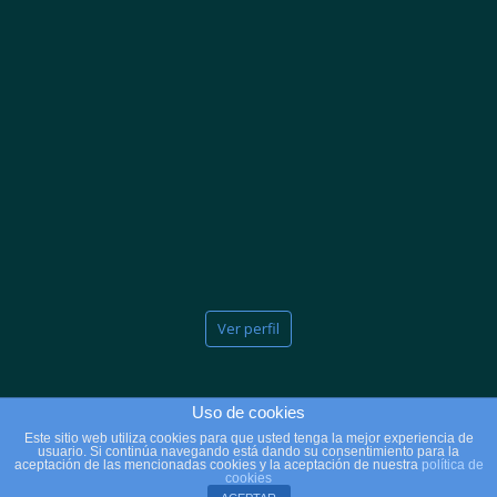
Ver perfil
Uso de cookies
Este sitio web utiliza cookies para que usted tenga la mejor experiencia de
usuario. Si continúa navegando está dando su consentimiento para la
2025 © Copyright - Clínicas Massana
aceptación de las mencionadas cookies y la aceptación de nuestra
política de
cookies
Aviso Legal
Política de Privacidad
Política de Cookies