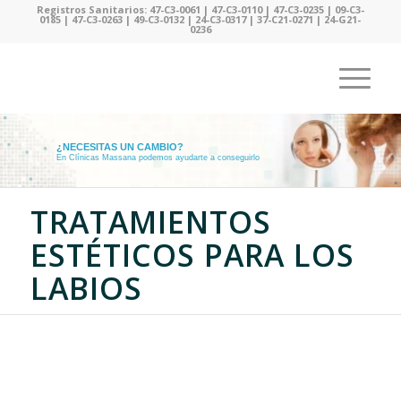
Registros Sanitarios: 47-C3-0061 | 47-C3-0110 | 47-C3-0235 | 09-C3-
0185 | 47-C3-0263 | 49-C3-0132 | 24-C3-0317 | 37-C21-0271 | 24-G21-
0236
¿NECESITAS UN CAMBIO?
En Clínicas Massana podemos ayudarte a conseguirlo
TRATAMIENTOS
ESTÉTICOS PARA LOS
LABIOS