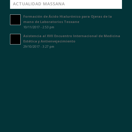
ACTUALIDAD MASSANA
Formación de Ácido Hialurónico para Ojeras de la
mano de Laboratorios Teoxane
10/11/2017 - 2:53 pm
Asistencia al XVII Encuentro Internacional de Medicina
Estética y Antienvejecimiento
29/10/2017 - 3:27 pm