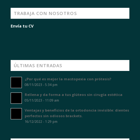
TRABAJA CON NOSOTROS
Envía tu CV
ÚLTIMAS ENTRADAS
¿Por qué es mejor la mastopexia con prótesis?
08/11/2023 - 5:34 pm
Rellena y da forma a tus glúteos sin cirugía estética
05/11/2023 - 11:09 am
Ventajas y beneficios de la ortodoncia invisible: dientes
perfectos sin odiosos brackets.
16/12/2022 - 1:29 pm