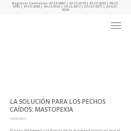
Registros Sanitarios: 47-C3-0061 | 47-C3-0110 | 47-C3-0235 | 09-C3-
0185 | 47-C3-0263 | 49-C3-0132 | 24-C3-0317 | 37-C21-0271 | 24-G21-
0236
LA SOLUCIÓN PARA LOS PECHOS
CAÍDOS: MASTOPEXIA
19/09/2017
El paso del tiempo y la fuerza de la gravedad provocan que el