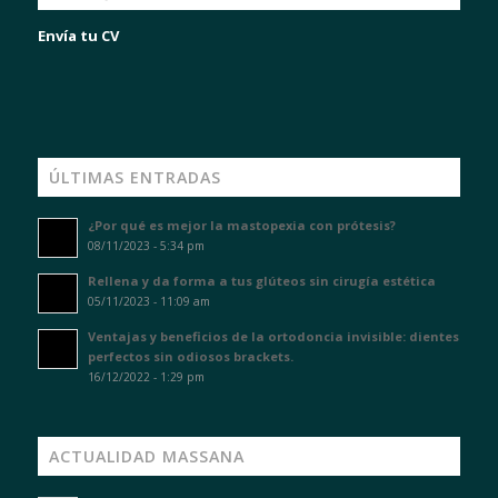
Envía tu CV
ÚLTIMAS ENTRADAS
¿Por qué es mejor la mastopexia con prótesis?
08/11/2023 - 5:34 pm
Rellena y da forma a tus glúteos sin cirugía estética
05/11/2023 - 11:09 am
Ventajas y beneficios de la ortodoncia invisible: dientes
perfectos sin odiosos brackets.
16/12/2022 - 1:29 pm
ACTUALIDAD MASSANA