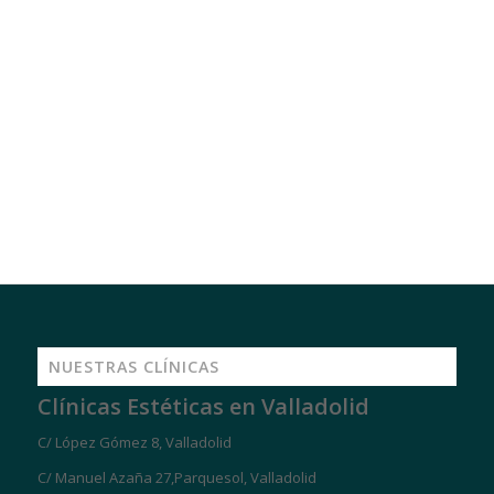
NUESTRAS CLÍNICAS
Clínicas Estéticas en Valladolid
C/ López Gómez 8, Valladolid
C/ Manuel Azaña 27,Parquesol, Valladolid