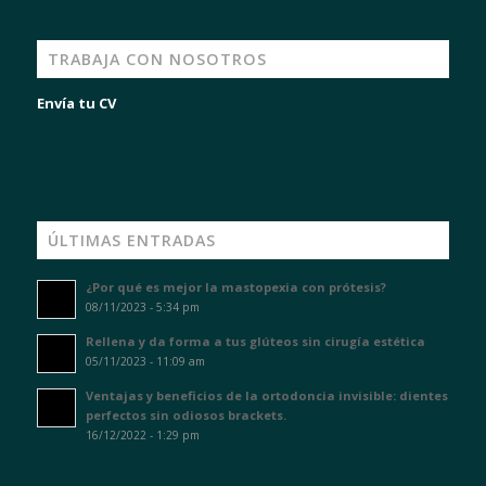
TRABAJA CON NOSOTROS
Envía tu CV
ÚLTIMAS ENTRADAS
¿Por qué es mejor la mastopexia con prótesis?
08/11/2023 - 5:34 pm
Rellena y da forma a tus glúteos sin cirugía estética
05/11/2023 - 11:09 am
Ventajas y beneficios de la ortodoncia invisible: dientes
perfectos sin odiosos brackets.
16/12/2022 - 1:29 pm