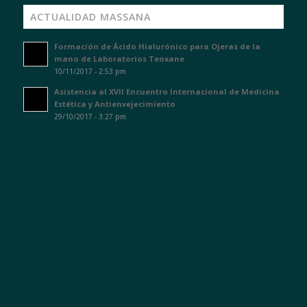
ACTUALIDAD MASSANA
Formación de Ácido Hialurónico para Ojeras de la
mano de Laboratorios Teoxane
10/11/2017 - 2:53 pm
Asistencia al XVII Encuentro Internacional de Medicina
Estética y Antienvejecimiento
29/10/2017 - 3:27 pm