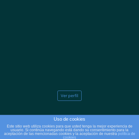
Ver perfil
Uso de cookies
Este sitio web utiliza cookies para que usted tenga la mejor experiencia de
usuario. Si continúa navegando está dando su consentimiento para la
2025 © Copyright - Clínicas Massana
aceptación de las mencionadas cookies y la aceptación de nuestra
política de
cookies