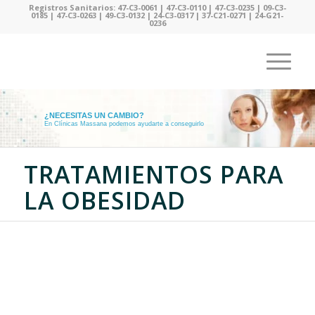
Registros Sanitarios: 47-C3-0061 | 47-C3-0110 | 47-C3-0235 | 09-C3-
0185 | 47-C3-0263 | 49-C3-0132 | 24-C3-0317 | 37-C21-0271 | 24-G21-
0236
¿NECESITAS UN CAMBIO?
En Clínicas Massana podemos ayudarte a conseguirlo
TRATAMIENTOS PARA
LA OBESIDAD