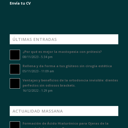
Envía tu CV
ÚLTIMAS ENTRADAS
¿Por qué es mejor la mastopexia con prótesis?
08/11/2023 - 5:34 pm
Rellena y da forma a tus glúteos sin cirugía estética
05/11/2023 - 11:09 am
Ventajas y beneficios de la ortodoncia invisible: dientes
perfectos sin odiosos brackets.
16/12/2022 - 1:29 pm
ACTUALIDAD MASSANA
Formación de Ácido Hialurónico para Ojeras de la