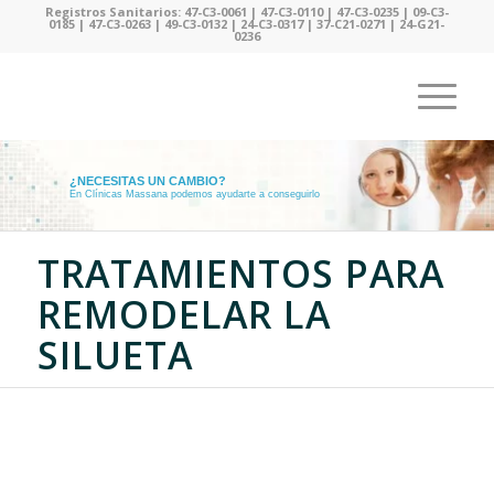
Registros Sanitarios: 47-C3-0061 | 47-C3-0110 | 47-C3-0235 | 09-C3-
0185 | 47-C3-0263 | 49-C3-0132 | 24-C3-0317 | 37-C21-0271 | 24-G21-
0236
¿NECESITAS UN CAMBIO?
En Clínicas Massana podemos ayudarte a conseguirlo
TRATAMIENTOS PARA
REMODELAR LA
SILUETA